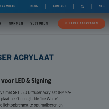
ZAAMHEID
BLOG
CONTACT
NL

N
NORMEN
SECTOREN
OFFERTE AANVRAGEN
USER ACRYLAAT
e voor LED & Signing
lays met SRT LED Diffuser Acrylaat (PMMA-
 plaat heeft een gladde 'Ice White'
e lichtopbrengst te optimaliseren en