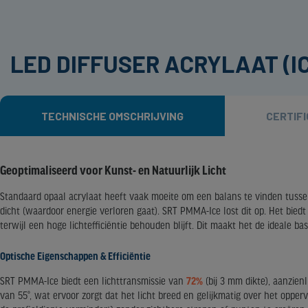
LED DIFFUSER ACRYLAAT (I
TECHNISCHE OMSCHRIJVING
CERTIF
Geoptimaliseerd voor Kunst- en Natuurlijk Licht
Standaard opaal acrylaat heeft vaak moeite om een balans te vinden tussen 
dicht (waardoor energie verloren gaat). SRT PMMA-Ice lost dit op. Het biedt 
terwijl een hoge lichtefficiëntie behouden blijft. Dit maakt het de ideale ba
Optische Eigenschappen & Efficiëntie
SRT PMMA-Ice biedt een lichttransmissie van
72%
(bij 3 mm dikte), aanzien
van 55°, wat ervoor zorgt dat het licht breed en gelijkmatig over het opper