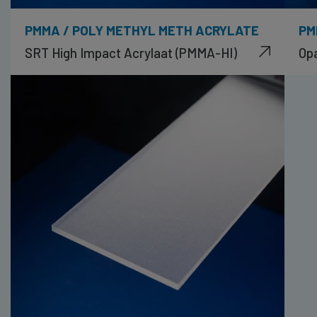
PMMA / POLY METHYL METH ACRYLATE
PM
SRT High Impact Acrylaat (PMMA-HI)
Opa