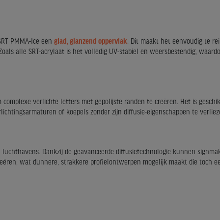
t SRT PMMA-Ice een
glad, glanzend oppervlak
. Dit maakt het eenvoudig te rei
als alle SRT-acrylaat is het volledig UV-stabiel en weersbestendig, waardo
complexe verlichte letters met gepolijste randen te creëren. Het is geschi
chtingsarmaturen of koepels zonder zijn diffusie-eigenschappen te verliez
 luchthavens. Dankzij de geavanceerde diffusietechnologie kunnen signmak
reëren, wat dunnere, strakkere profielontwerpen mogelijk maakt die toch ee