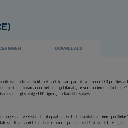
CE)
ICERINGEN
DOWNLOADS
diffusie en helderheid—het is óf te transparant (waardoor LED-puntjes zicht
een perfecte balans door het licht gelijkmatig te verstrooien om "hotspots" 
sis voor energiezuinige LED-signing en backlit displays.
lijk hoger dan veel standaard opaalplaten. Het beschikt over een specifieke
vlak wordt verspreid. Hierdoor kunnen signmakers LED-strips dichter bij de 