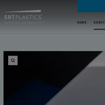
HOME
KUNST
ALLE KUNSTSTOFFE
PC (POLYCARBONAA
PMMA / ACRYLAAT
(POLYMETHYLMETH
PP (POLYPROPYLEN
PETG (POLYETHYLE
TEREFTALAAT GLYC
ABS (ACRYLONITRIL