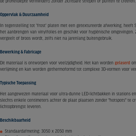
de profieldiepte vermindert) zonder zichtbare strepen of punten te creëren.
Oppervlak & Duurzaamheid
In tegenstelling tot 'frost' platen met een getextureerde afwerking, heef
het aanbrengen van vinylfolies en geschikt voor hygiënische omgevingen. Zo
vergeelt of broos wordt, zelfs niet na jarenlang buitengebruik.
Bewerking & Fabricage
Dit materiaal is ontworpen voor veelzijdigheid. Het kan worden
gelaserd
om 
verlijming en kan worden gethermoformd tot complexe 3D-vormen voor verli
Typische Toepassing
Het aangewezen materiaal voor ultra-dunne LED-lichtbakken in stations en
slechts enkele centimeters achter de plaat plaatsen zonder "hotspots" te c
lichtopbrengst leveren.
Beschikbaarheid
Standaardafmeting: 3050 x 2050 mm