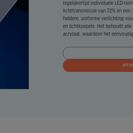
tegelijkertijd individuele LED-ho
N)
lichttransmissie van 72% en een '
GH
heldere, uniforme verlichting voo
E)
en lichtkoepels. Het behoudt all
acrylaat, waardoor het eenvoudig t
EFTALAAT)
OFFE