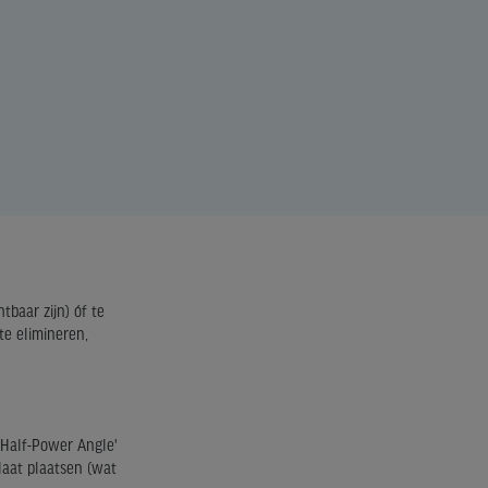
baar zijn) óf te
te elimineren,
 'Half-Power Angle'
plaat plaatsen (wat