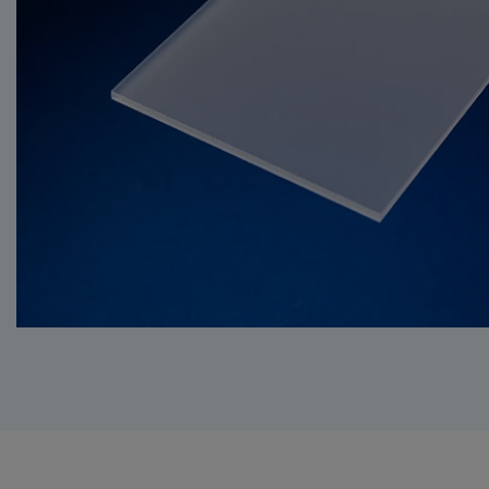
BUTADIEEN-STYREE
HPL / VOLKERN (HI
PRESSURE LAMINAT
PET
(POLYETHYLEENTER
PS (POLYSTYREEN)