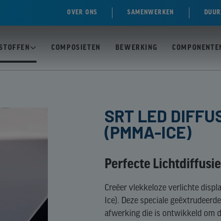
OVER ONS
SAMENWERKEN
DUUR
STOFFEN
COMPOSIETEN
BEWERKING
COMPONENTE
N
T)
PC /
SRT LED DIFF
POLYCARBONAAT
(PMMA-ICE)
MASSIEVE PLAAT
ACRYLAAT)
PC /
E)
Perfecte Lichtdiffusi
POLYCARBONAAT
MEERWANDIGE
EN
Creëer vlekkeloze verlichte disp
PLAAT
OL)
Ice). Deze speciale geëxtrudeerde
afwerking die is ontwikkeld om d
-