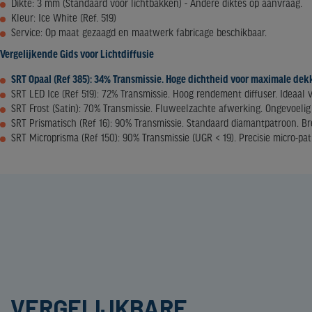
Dikte: 3 mm (Standaard voor lichtbakken) - Andere diktes op aanvraag.
Kleur: Ice White (Ref. 519)
Service: Op maat gezaagd en maatwerk fabricage beschikbaar.
Vergelijkende Gids voor Lichtdiffusie
SRT Opaal (Ref 385): 34% Transmissie. Hoge dichtheid voor maximale dekk
SRT LED Ice (Ref 519): 72% Transmissie. Hoog rendement diffuser. Ideaal
SRT Frost (Satin): 70% Transmissie. Fluweelzachte afwerking. Ongevoelig
SRT Prismatisch (Ref 16): 90% Transmissie. Standaard diamantpatroon. Bre
SRT Microprisma (Ref 150): 90% Transmissie (UGR < 19). Precisie micro-pa
VERGELIJKBARE