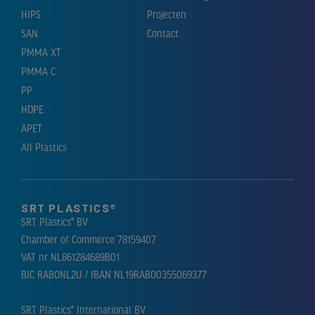
HIPS
Projecten
SAN
Contact
PMMA XT
PMMA C
PP
HDPE
APET
All Plastics
SRT PLASTICS®
SRT Plastics® BV
Chamber of Commerce 78159407
VAT nr NL861284689B01
BIC RABONL2U / IBAN NL19RABO0355069377
SRT Plastics® International BV